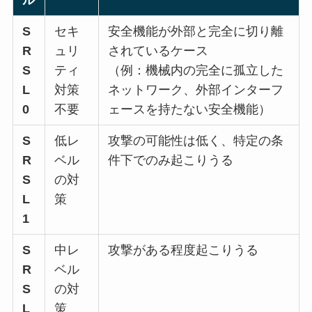
S
セキ
安全機能が外部と完全に切り離
R
ュリ
されているケース
S
ティ
（例：機械内の完全に孤立した
L
対策
ネットワーク、外部インターフ
0
不要
ェースを持たない安全機能）
S
低レ
攻撃の可能性は低く、特定の条
R
ベル
件下でのみ起こりうる
S
の対
L
策
1
S
中レ
攻撃がある程度起こりうる
R
ベル
S
の対
L
策