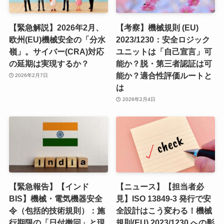
【緊急解説】2026年2月、
【考察】機械規則 (EU)
欧州(EU)機械安全の「分水
2023/1230：安全ロジック
嶺」。サイバー(CRA)対応
ユニットは「自己宣言」可
の延期は実現するか？
能か？脱・第三者認証は可
能か？適合性評価ルートと
2026年2月7日
は
2026年2月4日
【緊急報告】【インド
【ニュース】【担当者必
BIS】機械・電気機器安全
見】ISO 13849-3 発行で安
令（包括的技術規則）：施
全設計はこう変わる！機械
行期限の「日付撤回」と現
規則(EU) 2023/1230 への影